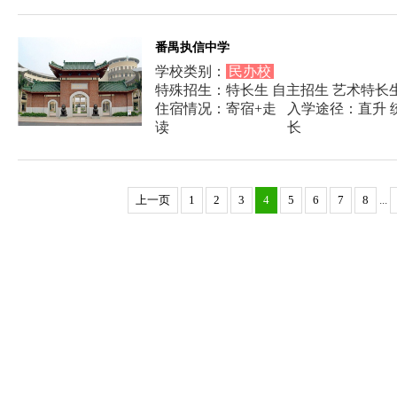
番禺执信中学
学校类别：
民办校
特殊招生：特长生 自主招生 艺术特长
住宿情况：寄宿+走
入学途径：直升 统
读
长
上一页
1
2
3
4
5
6
7
8
...