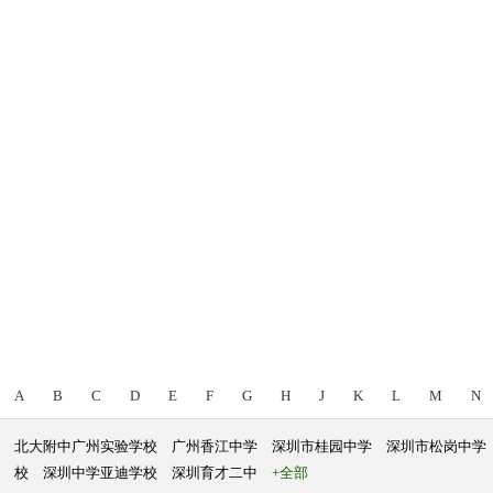
A
B
C
D
E
F
G
H
J
K
L
M
N
北大附中广州实验学校
广州香江中学
深圳市桂园中学
深圳市松岗中学
校
深圳中学亚迪学校
深圳育才二中
+全部