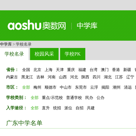
中学库
> 学校名录
学校名录
校园风采
学校PK
省份：
全国
北京
上海
天津
重庆
福建
台湾
澳门
香港
新疆
内蒙古
黑龙江
吉林
河南
山西
河北
陕西
四川
湖北
江苏
辽宁
市区：
全部
梅州
顺德市
中山市
东莞市
云浮
揭阳
潮州
清远
学校类别：
全部
重点/示范校
普通学校
民办
公办
入学途径：
全部
直升
统招
派位
自招
共建
广东中学名单