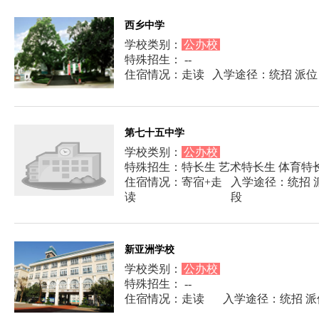
西乡中学
学校类别：
公办校
特殊招生： --
住宿情况：走读
入学途径：统招 派位
第七十五中学
学校类别：
公办校
特殊招生：特长生 艺术特长生 体育特
住宿情况：寄宿+走
入学途径：统招 派
读
段
新亚洲学校
学校类别：
公办校
特殊招生： --
住宿情况：走读
入学途径：统招 派