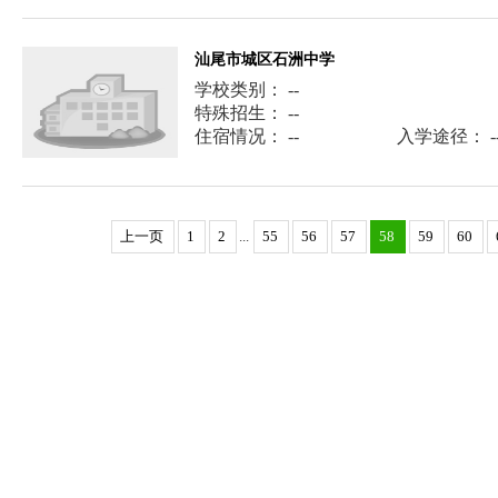
汕尾市城区石洲中学
学校类别： --
特殊招生： --
住宿情况： --
入学途径： -
上一页
1
2
...
55
56
57
58
59
60