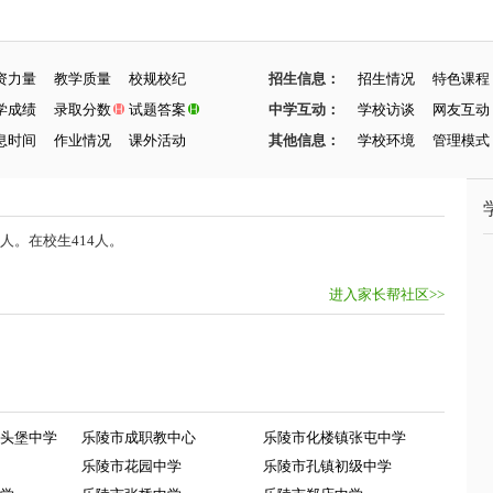
资力量
教学质量
校规校纪
招生信息：
招生情况
特色课程
学成绩
录取分数
试题答案
中学互动：
学校访谈
网友互动
息时间
作业情况
课外活动
其他信息：
学校环境
管理模式
人。在校生414人。
进入家长帮社区>>
头堡中学
乐陵市成职教中心
乐陵市化楼镇张屯中学
乐陵市花园中学
乐陵市孔镇初级中学