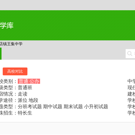
店镇王集中学
高校对比
校类别：
普通 公办
中
级类型：普通班
现
宿情况：走读
建
学途径：派位 地段
学校
题类型：分班考试题 期中试题 期末试题 小升初试题
学
殊招生：特长生
学