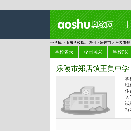
中学库
>
山东学校库
>
德州
>
乐陵市
>
乐陵市郑
学校名录
校园风采
学校PK
乐陵市郑店镇王集中学
学
班
住
入
试
特