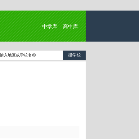
中学库
高中库