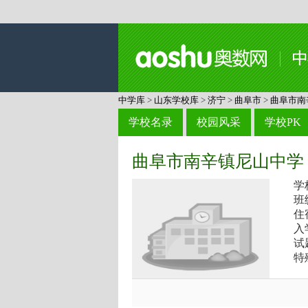
中学库
>
山东学校库
>
济宁
>
曲阜市
>
曲阜市南
学校名录
校园风采
学校PK
曲阜市南辛镇尼山中学
学
班
住
入
试
特