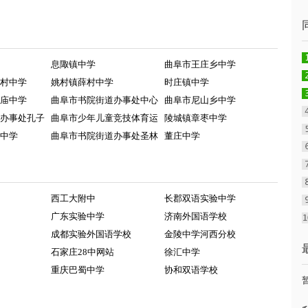
息陬镇中学
曲阜市王庄乡中学
村中学
姚村镇薛村中学
时庄镇中学
庙中学
曲阜市书院街道办事处中心
曲阜市尼山乡中学
办事处孔子
曲阜市少年儿童竞技体育运
陵城镇章枣中学
中学
曲阜市书院街道办事处圣林
董庄中学
西工大附中
长郡双语实验中学
广东实验中学
济南外国语学校
成都实验外国语学校
金陵中学河西分校
石家庄28中网站
徐汇中学
重庆巴蜀中学
协和双语学校