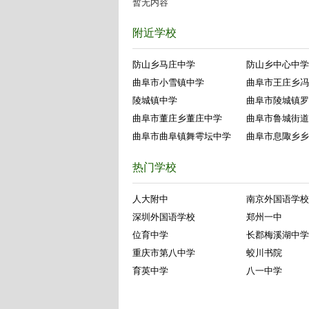
暂无内容
附近学校
防山乡马庄中学
防山乡中心中学
曲阜市小雪镇中学
曲阜市王庄乡冯
陵城镇中学
曲阜市陵城镇罗
曲阜市董庄乡董庄中学
曲阜市鲁城街道
曲阜市曲阜镇舞雩坛中学
曲阜市息陬乡乡
热门学校
人大附中
南京外国语学校
深圳外国语学校
郑州一中
位育中学
长郡梅溪湖中学
重庆市第八中学
蛟川书院
育英中学
八一中学