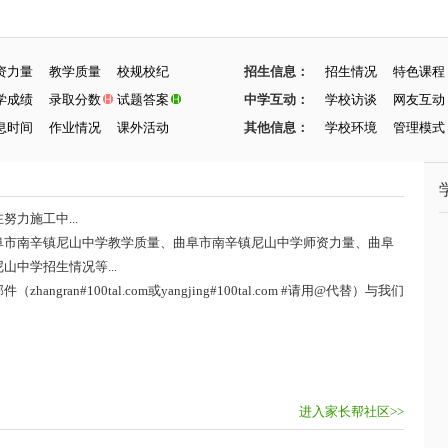
资力量
教学质量
校规校纪
招生信息：
招生情况
特色课程
学成绩
录取分数
试题答案
中学互动：
学校访谈
网友互动
息时间
作业情况
课外活动
其他信息：
学校环境
管理模式
力施工中...
阜市南辛镇尼山中学教学质量、曲阜市南辛镇尼山中学师资力量、曲阜
中学招生情况等...
ran#100tal.com或yangjing#100tal.com #请用@代替）与我们
进入家长帮社区>>