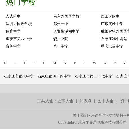
热门学校
人大附中
南京外国语学校
西工大附中
深圳外国语学校
郑州一中
广东实验中学
位育中学
长郡梅溪湖中学
成都实验外国语
重庆市第八中学
蛟川书院
石家庄28中网站
育英中学
八一中学
重庆巴蜀中学
D
G
H
J
L
M
N
P
S
W
X
Y
Z
石家庄市第九中学
石家庄第四十四中学
石家庄市第二十七中学
石家庄
工具大全：
故事大全
|
知识点
|
图书大全
|
初中
关于我们
-
营销合作
-
友情链接
-
Copyright© 北京学而思网络科技有限公司