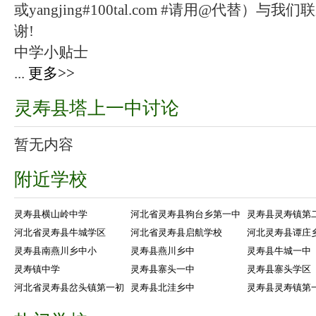
或yangjing#100tal.com #请用@代替
谢!
中学小贴士
...
更多>>
灵寿县塔上一中讨论
暂无内容
附近学校
灵寿县横山岭中学
河北省灵寿县狗台乡第一中
灵寿县灵寿镇第
河北省灵寿县牛城学区
河北省灵寿县启航学校
河北灵寿县谭庄
灵寿县南燕川乡中小
灵寿县燕川乡中
灵寿县牛城一中
灵寿镇中学
灵寿县寨头一中
灵寿县寨头学区
河北省灵寿县岔头镇第一初
灵寿县北洼乡中
灵寿县灵寿镇第