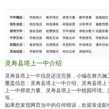
中学概括：
学校简介
教学理念
师资力量
教学质量
校规校纪
招生信息：
招生情况
特色课程
班级设置
分班考试
施教范围
报考升学：
报名流程
收费情况
升学成绩
录取分数
试题答案
中学互动：
学校访谈
网友互动
学校点评
学校资讯
学校风采
校园生活：
食堂情况
住宿情况
作息时间
作业情况
课外活动
其他信息：
学校环境
管理模式
对比记录
高校对比
灵寿县塔上一中介绍
灵寿县塔上一中信息还没完善，小编在努力施工中
覆盖信息：灵寿县塔上一中介绍、灵寿县塔上
上一中师资力量、灵寿县塔上一中校园环境、
等...
如果您发现网页当中的任何错误，欢迎发送邮件（zhang