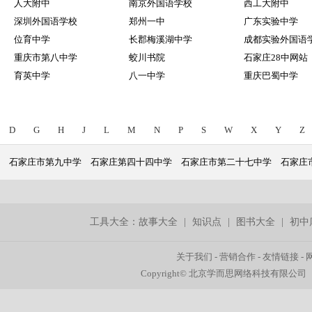
人大附中
南京外国语学校
西工大附中
深圳外国语学校
郑州一中
广东实验中学
位育中学
长郡梅溪湖中学
成都实验外国语
重庆市第八中学
蛟川书院
石家庄28中网站
育英中学
八一中学
重庆巴蜀中学
D
G
H
J
L
M
N
P
S
W
X
Y
Z
石家庄市第九中学
石家庄第四十四中学
石家庄市第二十七中学
石家庄
工具大全：
故事大全
|
知识点
|
图书大全
|
初中
关于我们
-
营销合作
-
友情链接
-
Copyright© 北京学而思网络科技有限公司