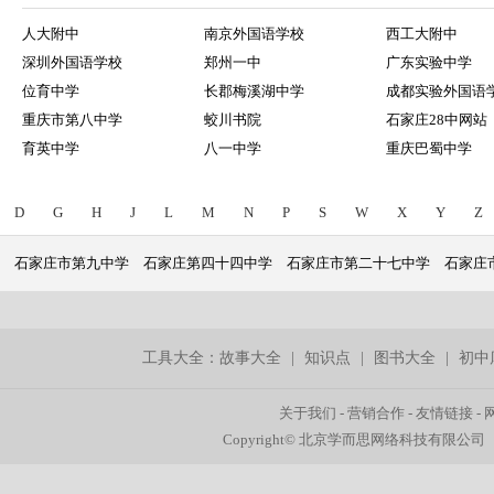
人大附中
南京外国语学校
西工大附中
深圳外国语学校
郑州一中
广东实验中学
位育中学
长郡梅溪湖中学
成都实验外国语
重庆市第八中学
蛟川书院
石家庄28中网站
育英中学
八一中学
重庆巴蜀中学
D
G
H
J
L
M
N
P
S
W
X
Y
Z
石家庄市第九中学
石家庄第四十四中学
石家庄市第二十七中学
石家庄
工具大全：
故事大全
|
知识点
|
图书大全
|
初中
关于我们
-
营销合作
-
友情链接
-
Copyright© 北京学而思网络科技有限公司