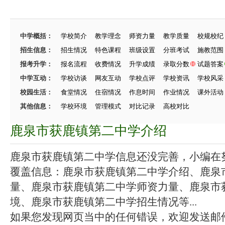
中学概括：
学校简介
教学理念
师资力量
教学质量
校规校纪
招生信息：
招生情况
特色课程
班级设置
分班考试
施教范围
报考升学：
报名流程
收费情况
升学成绩
录取分数
试题答案
中学互动：
学校访谈
网友互动
学校点评
学校资讯
学校风采
校园生活：
食堂情况
住宿情况
作息时间
作业情况
课外活动
其他信息：
学校环境
管理模式
对比记录
高校对比
鹿泉市获鹿镇第二中学介绍
鹿泉市获鹿镇第二中学信息还没完善，小编在努力
覆盖信息：鹿泉市获鹿镇第二中学介绍、鹿泉
量、鹿泉市获鹿镇第二中学师资力量、鹿泉市
境、鹿泉市获鹿镇第二中学招生情况等...
如果您发现网页当中的任何错误，欢迎发送邮件（zhang