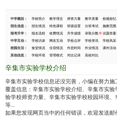
中学概括：
学校简介
教学理念
师资力量
教学质量
校规校纪
招生信息：
招生情况
特色课程
班级设置
分班考试
施教范围
报考升学：
报名流程
收费情况
升学成绩
录取分数
试题答案
中学互动：
学校访谈
网友互动
学校点评
学校资讯
学校风采
校园生活：
食堂情况
住宿情况
作息时间
作业情况
课外活动
其他信息：
学校环境
管理模式
对比记录
高校对比
辛集市实验学校介绍
辛集市实验学校信息还没完善，小编在努力施工中
覆盖信息：辛集市实验学校介绍、辛集市实验
验学校师资力量、辛集市实验学校校园环境、
等...
如果您发现网页当中的任何错误，欢迎发送邮件（zhang