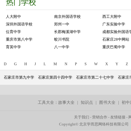
热门学校
人大附中
南京外国语学校
西工大附中
深圳外国语学校
郑州一中
广东实验中学
位育中学
长郡梅溪湖中学
成都实验外国语
重庆市第八中学
蛟川书院
石家庄28中网站
育英中学
八一中学
重庆巴蜀中学
D
G
H
J
L
M
N
P
S
W
X
Y
Z
石家庄市第九中学
石家庄第四十四中学
石家庄市第二十七中学
石家庄
工具大全：
故事大全
|
知识点
|
图书大全
|
初中
关于我们
-
营销合作
-
友情链接
-
Copyright© 北京学而思网络科技有限公司