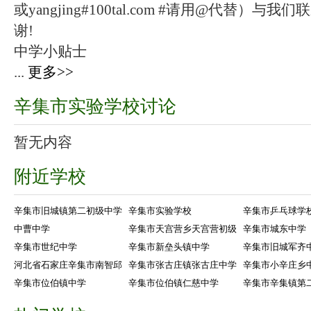
或yangjing#100tal.com #请用@代替
谢!
中学小贴士
...
更多>>
辛集市实验学校讨论
暂无内容
附近学校
辛集市旧城镇第二初级中学
辛集市实验学校
辛集市乒乓球学
中曹中学
辛集市天宫营乡天宫营初级
辛集市城东中学
辛集市世纪中学
辛集市新垒头镇中学
辛集市旧城军齐
河北省石家庄辛集市南智邱
辛集市张古庄镇张古庄中学
辛集市小辛庄乡
辛集市位伯镇中学
辛集市位伯镇仁慈中学
辛集市辛集镇第