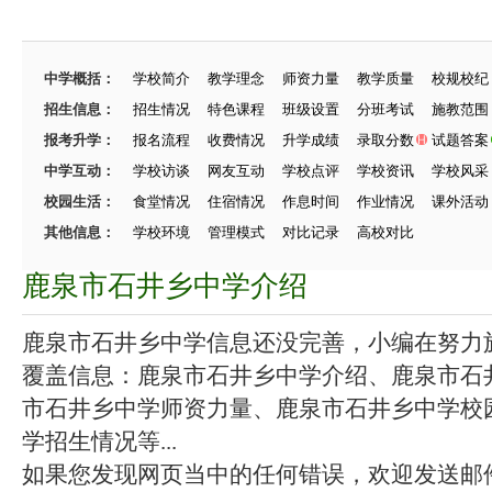
中学概括：
学校简介
教学理念
师资力量
教学质量
校规校纪
招生信息：
招生情况
特色课程
班级设置
分班考试
施教范围
报考升学：
报名流程
收费情况
升学成绩
录取分数
试题答案
中学互动：
学校访谈
网友互动
学校点评
学校资讯
学校风采
校园生活：
食堂情况
住宿情况
作息时间
作业情况
课外活动
其他信息：
学校环境
管理模式
对比记录
高校对比
鹿泉市石井乡中学介绍
鹿泉市石井乡中学信息还没完善，小编在努力施工
覆盖信息：鹿泉市石井乡中学介绍、鹿泉市石
市石井乡中学师资力量、鹿泉市石井乡中学校
学招生情况等...
如果您发现网页当中的任何错误，欢迎发送邮件（zhang