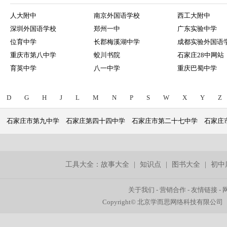
人大附中
南京外国语学校
西工大附中
深圳外国语学校
郑州一中
广东实验中学
位育中学
长郡梅溪湖中学
成都实验外国语
重庆市第八中学
蛟川书院
石家庄28中网站
育英中学
八一中学
重庆巴蜀中学
D
G
H
J
L
M
N
P
S
W
X
Y
Z
石家庄市第九中学
石家庄第四十四中学
石家庄市第二十七中学
石家庄
工具大全：
故事大全
|
知识点
|
图书大全
|
初中
关于我们
-
营销合作
-
友情链接
-
Copyright© 北京学而思网络科技有限公司