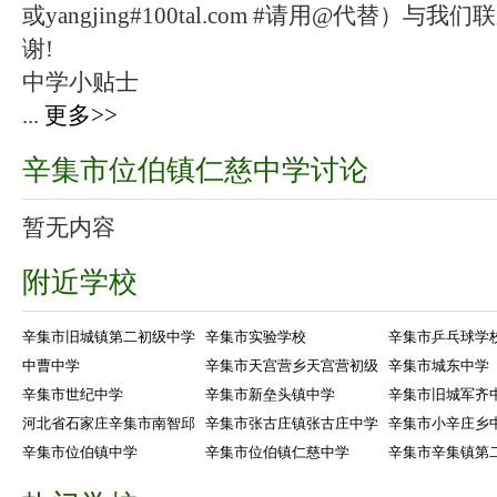
或yangjing#100tal.com #请用@代替
谢!
中学小贴士
...
更多>>
辛集市位伯镇仁慈中学讨论
暂无内容
附近学校
辛集市旧城镇第二初级中学
辛集市实验学校
辛集市乒乓球学
中曹中学
辛集市天宫营乡天宫营初级
辛集市城东中学
辛集市世纪中学
辛集市新垒头镇中学
辛集市旧城军齐
河北省石家庄辛集市南智邱
辛集市张古庄镇张古庄中学
辛集市小辛庄乡
辛集市位伯镇中学
辛集市位伯镇仁慈中学
辛集市辛集镇第