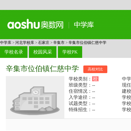
中学库
>
河北学校库
>
石家庄
>
辛集市
>
辛集市位伯镇仁慈中学
学校名录
校园风采
学校PK
辛集市位伯镇仁慈中学
高校对比
学校类别：
校
中
班级类型：--
现任
住宿情况：--
建校
入学途径：--
学校电
试题类型：--
学
特殊招生：--
学校网