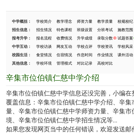
中学概括：
学校简介
教学理念
师资力量
教学质量
校规校纪
招生信息：
招生情况
特色课程
班级设置
分班考试
施教范围
报考升学：
报名流程
收费情况
升学成绩
录取分数
试题答案
中学互动：
学校访谈
网友互动
学校点评
学校资讯
学校风采
校园生活：
食堂情况
住宿情况
作息时间
作业情况
课外活动
其他信息：
学校环境
管理模式
对比记录
高校对比
辛集市位伯镇仁慈中学介绍
辛集市位伯镇仁慈中学信息还没完善，小编在努力
覆盖信息：辛集市位伯镇仁慈中学介绍、辛集
量、辛集市位伯镇仁慈中学师资力量、辛集市
境、辛集市位伯镇仁慈中学招生情况等...
如果您发现网页当中的任何错误，欢迎发送邮件（zhang