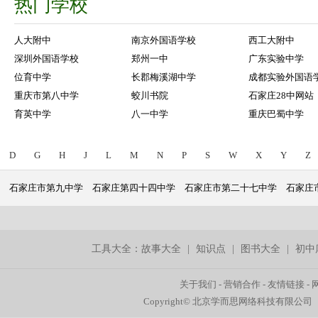
热门学校
人大附中
南京外国语学校
西工大附中
深圳外国语学校
郑州一中
广东实验中学
位育中学
长郡梅溪湖中学
成都实验外国语
重庆市第八中学
蛟川书院
石家庄28中网站
育英中学
八一中学
重庆巴蜀中学
D
G
H
J
L
M
N
P
S
W
X
Y
Z
石家庄市第九中学
石家庄第四十四中学
石家庄市第二十七中学
石家庄
工具大全：
故事大全
|
知识点
|
图书大全
|
初中
关于我们
-
营销合作
-
友情链接
-
Copyright© 北京学而思网络科技有限公司