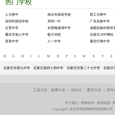
热门学校
人大附中
南京外国语学校
西工大附中
深圳外国语学校
郑州一中
广东实验中学
位育中学
长郡梅溪湖中学
成都实验外国语
重庆市第八中学
蛟川书院
石家庄28中网站
育英中学
八一中学
重庆巴蜀中学
D
G
H
J
L
M
N
P
S
W
X
Y
Z
石家庄市第九中学
石家庄第四十四中学
石家庄市第二十七中学
石家庄
工具大全：
故事大全
|
知识点
|
图书大全
|
初中
关于我们
-
营销合作
-
友情链接
-
Copyright© 北京学而思网络科技有限公司