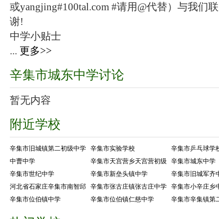
或yangjing#100tal.com #请用@代替
谢!
中学小贴士
...
更多>>
辛集市城东中学讨论
暂无内容
附近学校
辛集市旧城镇第二初级中学
辛集市实验学校
辛集市乒乓球学
中曹中学
辛集市天宫营乡天宫营初级
辛集市城东中学
辛集市世纪中学
辛集市新垒头镇中学
辛集市旧城军齐
河北省石家庄辛集市南智邱
辛集市张古庄镇张古庄中学
辛集市小辛庄乡
辛集市位伯镇中学
辛集市位伯镇仁慈中学
辛集市辛集镇第