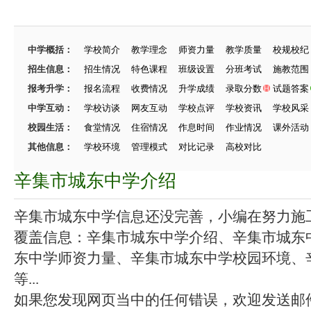
中学概括：
学校简介
教学理念
师资力量
教学质量
校规校纪
招生信息：
招生情况
特色课程
班级设置
分班考试
施教范围
报考升学：
报名流程
收费情况
升学成绩
录取分数
试题答案
中学互动：
学校访谈
网友互动
学校点评
学校资讯
学校风采
校园生活：
食堂情况
住宿情况
作息时间
作业情况
课外活动
其他信息：
学校环境
管理模式
对比记录
高校对比
辛集市城东中学介绍
辛集市城东中学信息还没完善，小编在努力施工中
覆盖信息：辛集市城东中学介绍、辛集市城东
东中学师资力量、辛集市城东中学校园环境、
等...
如果您发现网页当中的任何错误，欢迎发送邮件（zhang