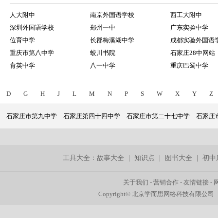
人大附中
南京外国语学校
西工大附中
深圳外国语学校
郑州一中
广东实验中学
位育中学
长郡梅溪湖中学
成都实验外国语
重庆市第八中学
蛟川书院
石家庄28中网站
育英中学
八一中学
重庆巴蜀中学
D
G
H
J
L
M
N
P
S
W
X
Y
Z
石家庄市第九中学
石家庄第四十四中学
石家庄市第二十七中学
石家庄
工具大全：
故事大全
|
知识点
|
图书大全
|
初中
关于我们
-
营销合作
-
友情链接
-
Copyright© 北京学而思网络科技有限公司