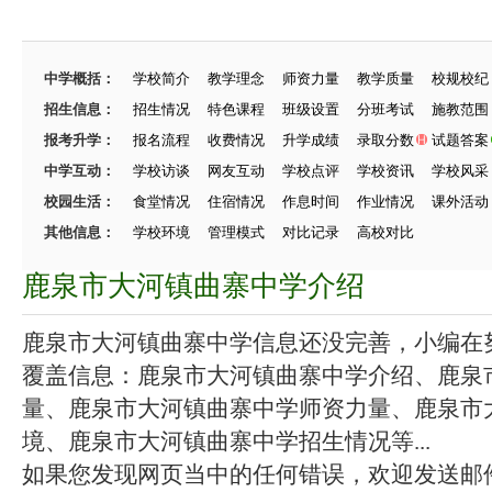
中学概括：
学校简介
教学理念
师资力量
教学质量
校规校纪
招生信息：
招生情况
特色课程
班级设置
分班考试
施教范围
报考升学：
报名流程
收费情况
升学成绩
录取分数
试题答案
中学互动：
学校访谈
网友互动
学校点评
学校资讯
学校风采
校园生活：
食堂情况
住宿情况
作息时间
作业情况
课外活动
其他信息：
学校环境
管理模式
对比记录
高校对比
鹿泉市大河镇曲寨中学介绍
鹿泉市大河镇曲寨中学信息还没完善，小编在努力
覆盖信息：鹿泉市大河镇曲寨中学介绍、鹿泉
量、鹿泉市大河镇曲寨中学师资力量、鹿泉市
境、鹿泉市大河镇曲寨中学招生情况等...
如果您发现网页当中的任何错误，欢迎发送邮件（zhang