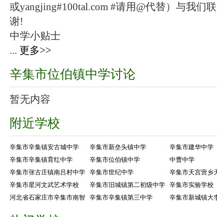
或yangjing#100tal.com #请用@代替
谢!
中学小贴士
...
更多>>
辛集市位伯镇中学讨论
暂无内容
附近学校
辛集市辛集镇安古城中学
辛集市新垒头镇中学
辛集市建华中学
辛集市辛集镇育红中学
辛集市位伯镇中学
中曹中学
辛集市张古庄镇南吕村中学
辛集市世纪中学
辛集市天宫营乡
辛集市星河文武艺术学校
辛集市旧城镇第二初级中学
辛集市实验学校
河北省石家庄市辛集市南智
辛集市辛集镇第三中学
辛集市新城镇大