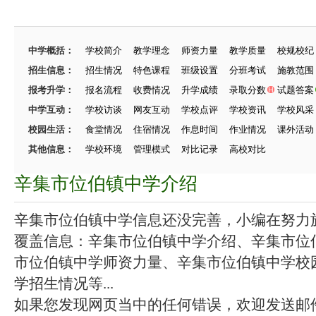
中学概括：
学校简介
教学理念
师资力量
教学质量
校规校纪
招生信息：
招生情况
特色课程
班级设置
分班考试
施教范围
报考升学：
报名流程
收费情况
升学成绩
录取分数
试题答案
中学互动：
学校访谈
网友互动
学校点评
学校资讯
学校风采
校园生活：
食堂情况
住宿情况
作息时间
作业情况
课外活动
其他信息：
学校环境
管理模式
对比记录
高校对比
辛集市位伯镇中学介绍
辛集市位伯镇中学信息还没完善，小编在努力施工
覆盖信息：辛集市位伯镇中学介绍、辛集市位
市位伯镇中学师资力量、辛集市位伯镇中学校
学招生情况等...
如果您发现网页当中的任何错误，欢迎发送邮件（zhang