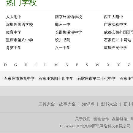
热门学校
人大附中
南京外国语学校
西工大附中
深圳外国语学校
郑州一中
广东实验中学
位育中学
长郡梅溪湖中学
成都实验外国语
重庆市第八中学
蛟川书院
石家庄28中网站
育英中学
八一中学
重庆巴蜀中学
D
G
H
J
L
M
N
P
S
W
X
Y
Z
石家庄市第九中学
石家庄第四十四中学
石家庄市第二十七中学
石家庄
工具大全：
故事大全
|
知识点
|
图书大全
|
初中
关于我们
-
营销合作
-
友情链接
-
Copyright© 北京学而思网络科技有限公司