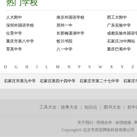
热门学校
人大附中
南京外国语学校
西工大附中
深圳外国语学校
郑州一中
广东实验中学
位育中学
长郡梅溪湖中学
成都实验外国语
重庆市第八中学
蛟川书院
石家庄28中网站
育英中学
八一中学
重庆巴蜀中学
D
G
H
J
L
M
N
P
S
W
X
Y
Z
石家庄市第九中学
石家庄第四十四中学
石家庄市第二十七中学
石家庄
工具大全：
故事大全
|
知识点
|
图书大全
|
初中
关于我们
-
营销合作
-
友情链接
-
Copyright© 北京学而思网络科技有限公司