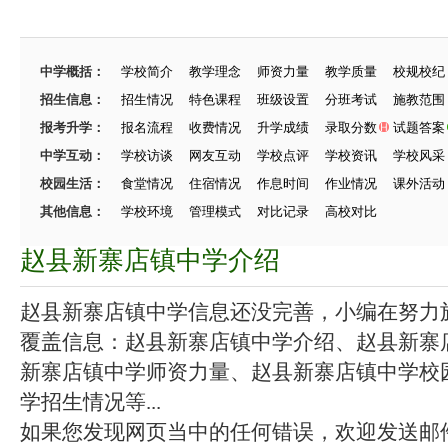
中学概括：
学校简介
教学理念
师资力量
教学质量
校规校纪
招生信息：
招生情况
特色课程
班级设置
分班考试
施教范围
报考升学：
报名流程
收费情况
升学成绩
录取分数
试题答案
中学互动：
学校访谈
网友互动
学校点评
学校资讯
学校风采
校园生活：
食堂情况
住宿情况
作息时间
作业情况
课外活动
其他信息：
学校环境
管理模式
对比记录
高校对比
赵县新寨店镇中学介绍
赵县新寨店镇中学信息还没完善，小编在努力施工
覆盖信息：赵县新寨店镇中学介绍、赵县新寨
新寨店镇中学师资力量、赵县新寨店镇中学校
学招生情况等...
如果您发现网页当中的任何错误，欢迎发送邮件（zhang