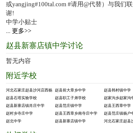
或yangjing#100tal.com #请用@代替
谢!
中学小贴士
...
更多>>
赵县新寨店镇中学讨论
暂无内容
附近学校
河北石家庄赵县沙河店西杨
赵县前大章乡中学
赵县韩村镇中学
赵县石塔实验学校
赵县职工子弟学校
赵家沟乡赵家沟
赵县新寨店镇肖庄中学
赵县范庄镇中学
赵县王西章中学
赵村乡寺庄中学
赵县王西章乡南寺庄中学
赵县范庄镇杨户
赵北中学
赵县新寨店镇中学
河北石家庄赵县