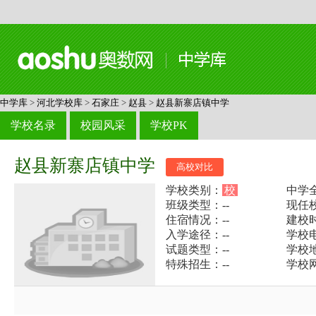
中学库
>
河北学校库
>
石家庄
>
赵县
>
赵县新寨店镇中学
学校名录
校园风采
学校PK
赵县新寨店镇中学
高校对比
学校类别：
校
中学
班级类型：--
现任校
住宿情况：--
建校时
入学途径：--
学校电话
试题类型：--
学校
特殊招生：--
学校网址