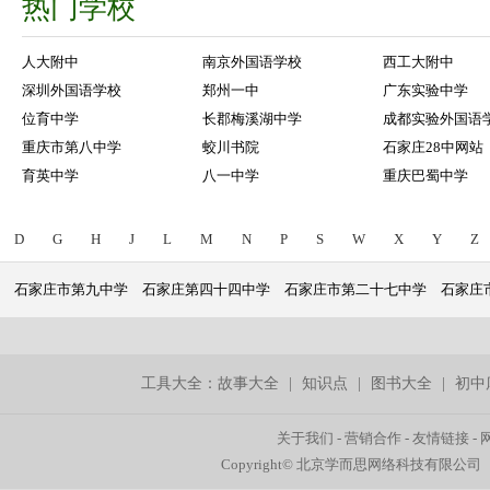
热门学校
人大附中
南京外国语学校
西工大附中
深圳外国语学校
郑州一中
广东实验中学
位育中学
长郡梅溪湖中学
成都实验外国语
重庆市第八中学
蛟川书院
石家庄28中网站
育英中学
八一中学
重庆巴蜀中学
D
G
H
J
L
M
N
P
S
W
X
Y
Z
石家庄市第九中学
石家庄第四十四中学
石家庄市第二十七中学
石家庄
工具大全：
故事大全
|
知识点
|
图书大全
|
初中
关于我们
-
营销合作
-
友情链接
-
Copyright© 北京学而思网络科技有限公司