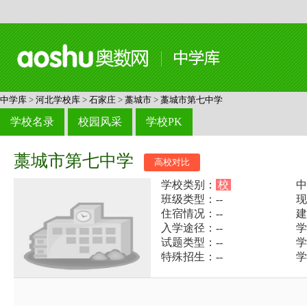
中学库
>
河北学校库
>
石家庄
>
藁城市
>
藁城市第七中学
学校名录
校园风采
学校PK
藁城市第七中学
高校对比
学校类别：
校
中
班级类型：--
现
住宿情况：--
建
入学途径：--
学
试题类型：--
学
特殊招生：--
学