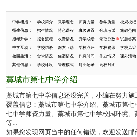
中学概括：
学校简介
教学理念
师资力量
教学质量
校规校纪
招生信息：
招生情况
特色课程
班级设置
分班考试
施教范围
报考升学：
报名流程
收费情况
升学成绩
录取分数
试题答案
中学互动：
学校访谈
网友互动
学校点评
学校资讯
学校风采
校园生活：
食堂情况
住宿情况
作息时间
作业情况
课外活动
其他信息：
学校环境
管理模式
对比记录
高校对比
藁城市第七中学介绍
藁城市第七中学信息还没完善，小编在努力施工中
覆盖信息：藁城市第七中学介绍、藁城市第七
七中学师资力量、藁城市第七中学校园环境、
等...
如果您发现网页当中的任何错误，欢迎发送邮件（zhang