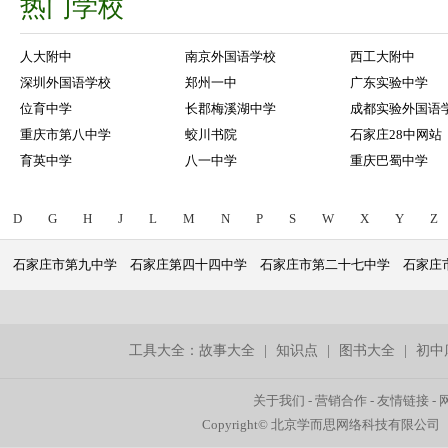
热门学校
人大附中
南京外国语学校
西工大附中
深圳外国语学校
郑州一中
广东实验中学
位育中学
长郡梅溪湖中学
成都实验外国语
重庆市第八中学
蛟川书院
石家庄28中网站
育英中学
八一中学
重庆巴蜀中学
D
G
H
J
L
M
N
P
S
W
X
Y
Z
石家庄市第九中学
石家庄第四十四中学
石家庄市第二十七中学
石家庄
工具大全：
故事大全
|
知识点
|
图书大全
|
初中
关于我们
-
营销合作
-
友情链接
-
Copyright© 北京学而思网络科技有限公司