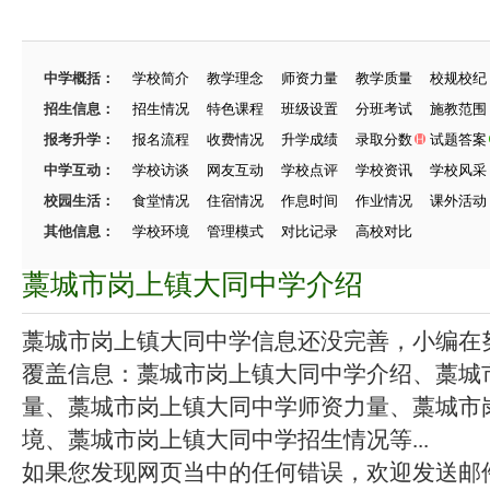
中学概括：
学校简介
教学理念
师资力量
教学质量
校规校纪
招生信息：
招生情况
特色课程
班级设置
分班考试
施教范围
报考升学：
报名流程
收费情况
升学成绩
录取分数
试题答案
中学互动：
学校访谈
网友互动
学校点评
学校资讯
学校风采
校园生活：
食堂情况
住宿情况
作息时间
作业情况
课外活动
其他信息：
学校环境
管理模式
对比记录
高校对比
藁城市岗上镇大同中学介绍
藁城市岗上镇大同中学信息还没完善，小编在努力
覆盖信息：藁城市岗上镇大同中学介绍、藁城
量、藁城市岗上镇大同中学师资力量、藁城市
境、藁城市岗上镇大同中学招生情况等...
如果您发现网页当中的任何错误，欢迎发送邮件（zhang